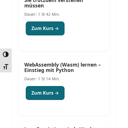
müssen
Dauer: 1 St 42 Min.
Zum Kurs →
UMSCHALTEN AUF HOHE KONTRASTE
WebAssembly (Wasm) lernen –
SCHRIFT VERGRÖSSERN
Einstieg mit Python
Dauer: 1 St 14 Min.
Zum Kurs →